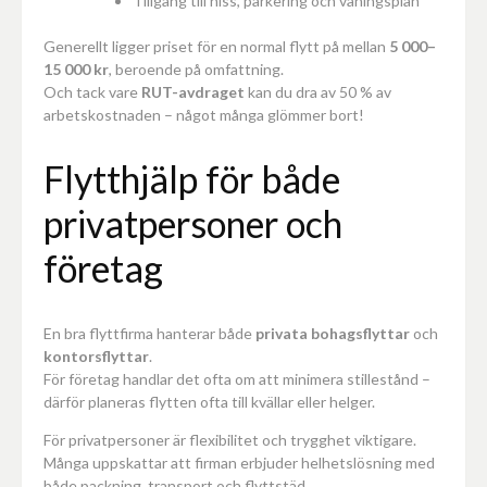
Tillgång till hiss, parkering och våningsplan
Generellt ligger priset för en normal flytt på mellan
5 000–
15 000 kr
, beroende på omfattning.
Och tack vare
RUT-avdraget
kan du dra av 50 % av
arbetskostnaden – något många glömmer bort!
Flytthjälp för både
privatpersoner och
företag
En bra flyttfirma hanterar både
privata bohagsflyttar
och
kontorsflyttar
.
För företag handlar det ofta om att minimera stillestånd –
därför planeras flytten ofta till kvällar eller helger.
För privatpersoner är flexibilitet och trygghet viktigare.
Många uppskattar att firman erbjuder helhetslösning med
både packning, transport och flyttstäd.