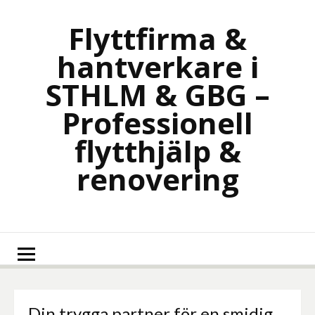
Skip
to
Flyttfirma &
content
hantverkare i
STHLM & GBG –
Professionell
flytthjälp &
renovering
Din trygga partner för en smidig