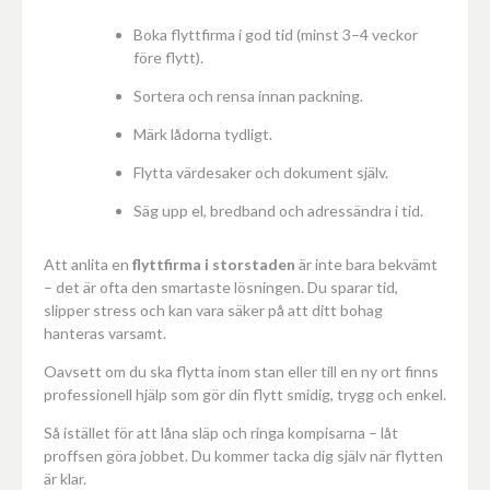
Boka flyttfirma i god tid (minst 3–4 veckor
före flytt).
Sortera och rensa innan packning.
Märk lådorna tydligt.
Flytta värdesaker och dokument själv.
Säg upp el, bredband och adressändra i tid.
Att anlita en
flyttfirma i storstaden
är inte bara bekvämt
– det är ofta den smartaste lösningen. Du sparar tid,
slipper stress och kan vara säker på att ditt bohag
hanteras varsamt.
Oavsett om du ska flytta inom stan eller till en ny ort finns
professionell hjälp som gör din flytt smidig, trygg och enkel.
Så istället för att låna släp och ringa kompisarna – låt
proffsen göra jobbet. Du kommer tacka dig själv när flytten
är klar.